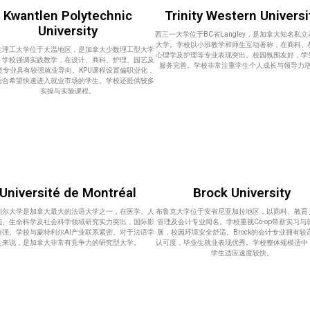
Kwantlen Polytechnic
Trinity Western Universi
University
西三一大学位于BC省Langley，是加拿大知名私
大学。学校以小班教学和师生互动著称，在商科、
兰理工大学位于大温地区，是加拿大少数理工型大学
心理学及护理等专业表现突出。校园氛围友好，学
。学校强调实践教学，在设计、商科、护理、园艺及
服务完善。学校非常注重学生个人成长与领导力
类专业具有较强就业导向。KPU课程设置偏职业化，
适合希望快速进入就业市场的学生。学校还提供较多
实操与实验课程。
Université de Montréal
Brock University
利尔大学是加拿大最大的法语大学之一，在医学、人
布鲁克大学位于安省尼亚加拉地区，以商科、教育
能、生命科学及社会科学领域研究实力突出，国际影
管理及会计专业闻名。学校重视Co-op带薪实习与
较强。学校与蒙特利尔AI产业联系紧密。对于法语学
展，校园环境安全舒适。Brock的会计专业拥有较
生来说，是加拿大非常有竞争力的研究型大学。
认可度，毕业生就业表现优秀。学校整体规模适中
学生适应速度较快。