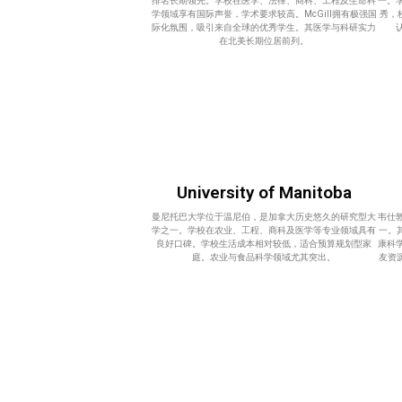
排名长期领先。学校在医学、法律、商科、工程及生命科
一。
学领域享有国际声誉，学术要求较高。McGill拥有极强国
秀，
际化氛围，吸引来自全球的优秀学生。其医学与科研实力
在北美长期位居前列。
University of Manitoba
曼尼托巴大学位于温尼伯，是加拿大历史悠久的研究型大
韦仕
学之一。学校在农业、工程、商科及医学等专业领域具有
一。
良好口碑。学校生活成本相对较低，适合预算规划型家
康科
庭。农业与食品科学领域尤其突出。
友资