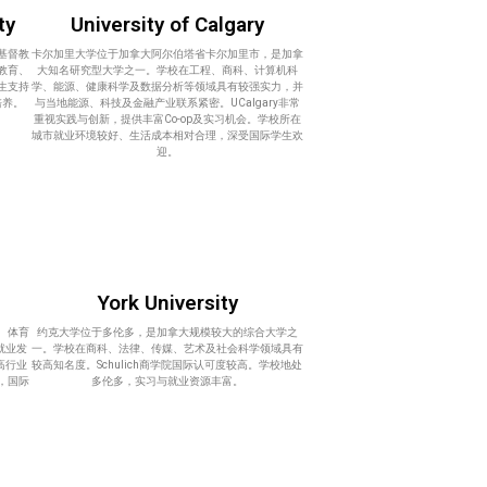
ty
University of Calgary
立基督教
卡尔加里大学位于加拿大阿尔伯塔省卡尔加里市，是加拿
教育、
大知名研究型大学之一。学校在工程、商科、计算机科
生支持
学、能源、健康科学及数据分析等领域具有较强实力，并
培养。
与当地能源、科技及金融产业联系紧密。UCalgary非常
重视实践与创新，提供丰富Co-op及实习机会。学校所在
城市就业环境较好、生活成本相对合理，深受国际学生欢
迎。
York University
、体育
约克大学位于多伦多，是加拿大规模较大的综合大学之
就业发
一。学校在商科、法律、传媒、艺术及社会科学领域具有
高行业
较高知名度。Schulich商学院国际认可度较高。学校地处
，国际
多伦多，实习与就业资源丰富。