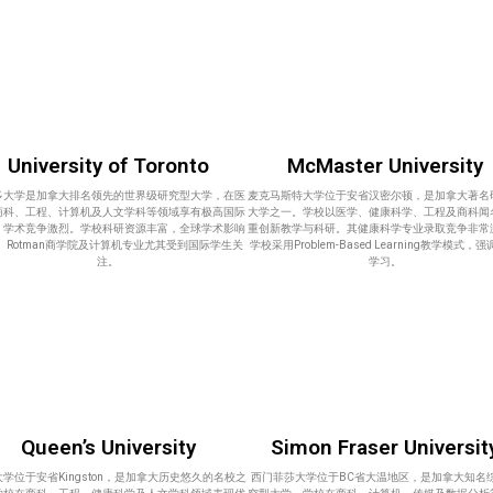
University of Toronto
McMaster University
多大学是加拿大排名领先的世界级研究型大学，在医
麦克马斯特大学位于安省汉密尔顿，是加拿大著名
商科、工程、计算机及人文学科等领域享有极高国际
大学之一。学校以医学、健康科学、工程及商科闻
，学术竞争激烈。学校科研资源丰富，全球学术影响
重创新教学与科研。其健康科学专业录取竞争非常
。Rotman商学院及计算机专业尤其受到国际学生关
学校采用Problem-Based Learning教学模式，
注。
学习。
Queen’s University
Simon Fraser Universit
学位于安省Kingston，是加拿大历史悠久的名校之
西门菲莎大学位于BC省大温地区，是加拿大知名