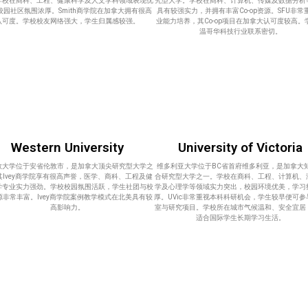
学校在商科、工程、健康科学及人文学科领域表现优
究型大学。学校在商科、计算机、传媒及数据分析
校园社区氛围浓厚。Smith商学院在加拿大拥有很高
具有较强实力，并拥有丰富Co-op资源。SFU非常
认可度。学校校友网络强大，学生归属感较强。
业能力培养，其Co-op项目在加拿大认可度较高。
温哥华科技行业联系密切。
Western University
University of Victoria
敦大学位于安省伦敦市，是加拿大顶尖研究型大学之
维多利亚大学位于BC省首府维多利亚，是加拿大
其Ivey商学院享有很高声誉，医学、商科、工程及健
合研究型大学之一。学校在商科、工程、计算机、
学专业实力强劲。学校校园氛围活跃，学生社团与校
学及心理学等领域实力突出，校园环境优美，学习
源非常丰富。Ivey商学院案例教学模式在北美具有较
厚。UVic非常重视本科科研机会，学生较早便可参
高影响力。
室与研究项目。学校所在城市气候温和、安全宜居
适合国际学生长期学习生活。