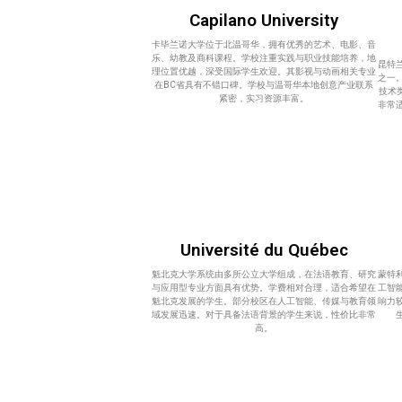
Capilano University
卡毕兰诺大学位于北温哥华，拥有优秀的艺术、电影、音
乐、幼教及商科课程。学校注重实践与职业技能培养，地
昆特
理位置优越，深受国际学生欢迎。其影视与动画相关专业
之一
在BC省具有不错口碑。学校与温哥华本地创意产业联系
技术
紧密，实习资源丰富。
非常
Université du Québec
魁北克大学系统由多所公立大学组成，在法语教育、研究
蒙特
与应用型专业方面具有优势。学费相对合理，适合希望在
工智
魁北克发展的学生。部分校区在人工智能、传媒与教育领
响力
域发展迅速。对于具备法语背景的学生来说，性价比非常
高。