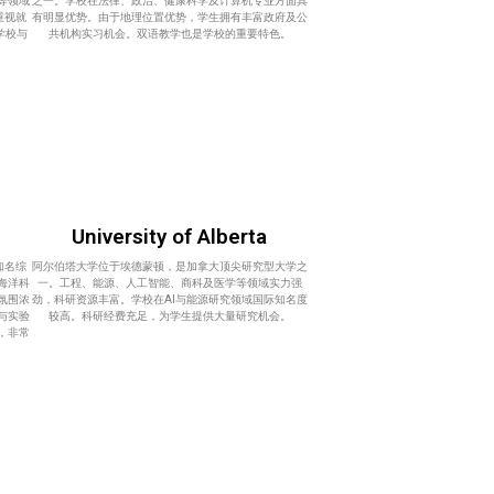
等领域
之一。学校在法律、政治、健康科学及计算机专业方面具
重视就
有明显优势。由于地理位置优势，学生拥有丰富政府及公
学校与
共机构实习机会。双语教学也是学校的重要特色。
University of Alberta
知名综
阿尔伯塔大学位于埃德蒙顿，是加拿大顶尖研究型大学之
海洋科
一。工程、能源、人工智能、商科及医学等领域实力强
氛围浓
劲，科研资源丰富。学校在AI与能源研究领域国际知名度
与实验
较高。科研经费充足，为学生提供大量研究机会。
，非常