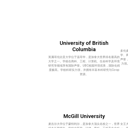
University of British
Columbia
多伦
学、
英属哥伦比亚大学位于温哥华，是加拿大世界排名最高的
声誉
大学之一。学校在商科、工程、计算机、生命科学及环境
力强
研究等领域享有国际声誉。UBC校园环境优美，国际化程
度极高。学校科研实力强，并拥有丰富本科研究与Co-op
资源。
McGill University
麦吉尔大学位于蒙特利尔，是加拿大顶尖名校之一，世界
女王大