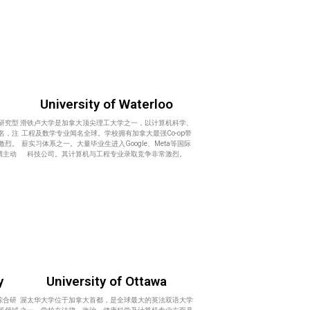
University of Waterloo
研究型
滑铁卢大学是加拿大顶尖理工大学之一，以计算机科学、
名，注
工程及数学专业闻名全球。学校拥有加拿大最强Co-op带
激烈。
薪实习体系之一。大量毕业生进入Google、Meta等国际
强调主动
科技公司。其计算机与工程专业录取竞争非常激烈。
y
University of Ottawa
综合研
渥太华大学位于加拿大首都，是全球最大的英法双语大学